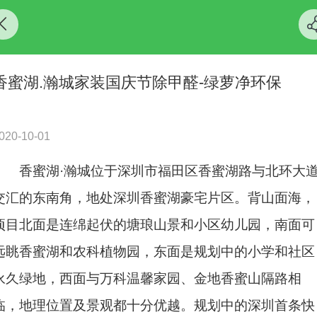
香蜜湖.瀚城家装国庆节除甲醛-绿萝净环保
020-10-01
香蜜湖·瀚城位于深圳市福田区香蜜湖路与北环大
交汇的东南角，地处深圳香蜜湖豪宅片区。背山面海，
项目北面是连绵起伏的塘琅山景和小区幼儿园，南面可
远眺香蜜湖和农科植物园，东面是规划中的小学和社区
永久绿地，西面与
万科温馨家园
、
金地香蜜山
隔路相
临，地理位置及景观都十分优越。规划中的深圳首条快