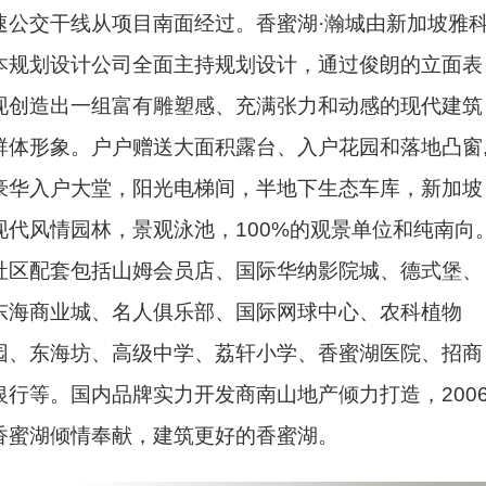
速公交干线从项目南面经过。香蜜湖·瀚城由新加坡雅
本规划设计公司全面主持规划设计，通过俊朗的立面表
现创造出一组富有雕塑感、充满张力和动感的现代建筑
群体形象。户户赠送大面积露台、入户花园和落地凸窗
豪华入户大堂，阳光电梯间，半地下生态车库，新加坡
现代风情园林，景观泳池，100%的观景单位和纯南向
社区配套包括山姆会员店、国际华纳影院城、德式堡、
东海商业城、名人俱乐部、国际网球中心、农科植物
园、东海坊、高级中学、荔轩小学、香蜜湖医院、招商
银行等。国内品牌实力开发商南山地产倾力打造，200
香蜜湖倾情奉献，建筑更好的香蜜湖。