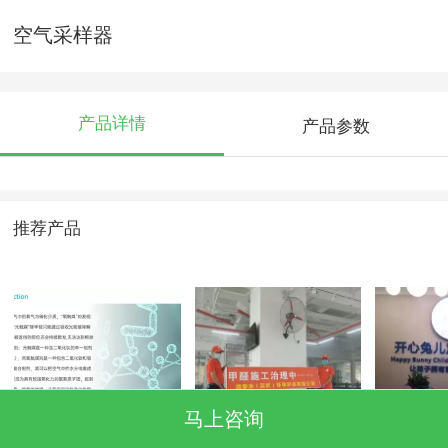
空气采样器
产品详情
产品参数
推荐产品
马上咨询
纳米氧触媒的特点
除甲醛公司
开心兔
心除甲